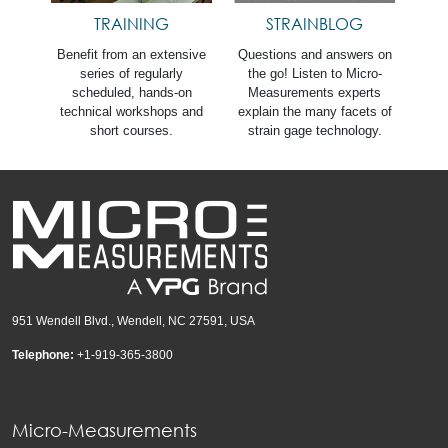
TRAINING
STRAINBLOG
Benefit from an extensive
Questions and answers on
series of regularly
the go! Listen to Micro-
scheduled, hands-on
Measurements experts
technical workshops and
explain the many facets of
short courses.
strain gage technology.
951 Wendell Blvd., Wendell, NC 27591, USA
Telephone:
+1-919-365-3800
Micro-Measurements